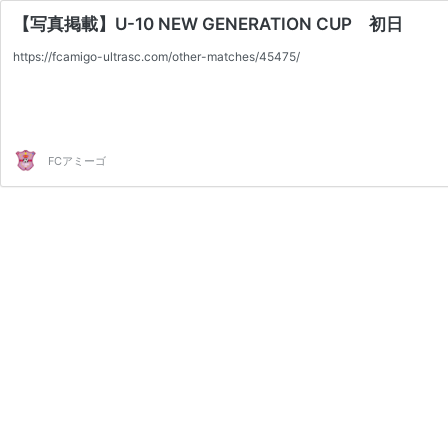
【写真掲載】U-10 NEW GENERATION CUP 初日
https://fcamigo-ultrasc.com/other-matches/45475/
FCアミーゴ