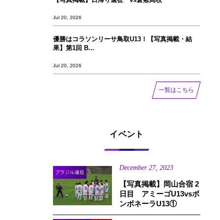
Jul 20, 2026
優勝はコラソンリーサ鳥取U13！【写真掲載‪‪‪︎︎・結
果】第1回 B...
Jul 20, 2026
一覧はこちら
イベント
December
27
,
2023
ブラジル遠征
【写真掲載】岡山合宿 2
日目 アミーゴU13vsボ
ンボネーラU13①