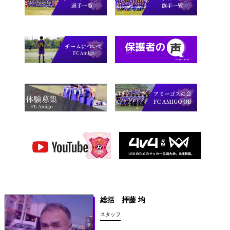
総括 拝藤 均
スタッフ