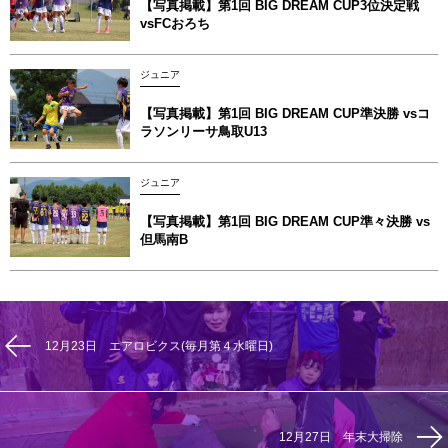
【写真掲載】第1回 BIG DREAM CUP3位決定戦
vsFCおろち
ジュニア
【写真掲載】第1回 BIG DREAM CUP準決勝 vsコ
ラソンリーサ鳥取U13
ジュニア
【写真掲載】第1回 BIG DREAM CUP準々決勝 vs
但馬南B
12月23日 エアロビクス(毎月第４水曜日)
12月27日 年末大掃除