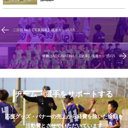
二日目 No3【写真掲載】境港カップU15
優勝はAC.CAVATINA！【結果】境港カップU15
チーム・選手をサポートする
応援グッズ・バナーの売上から経費を除いた金額を
活動費とさせていただいています