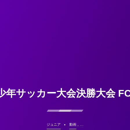
少年サッカー大会決勝大会 F
, …
ジュニア
動画