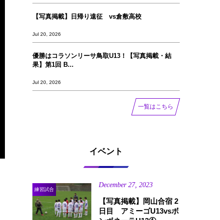
【写真掲載】日帰り遠征 vs倉敷高校
Jul 20, 2026
優勝はコラソンリーサ鳥取U13！【写真掲載‪‪‪︎︎・結
果】第1回 B...
Jul 20, 2026
一覧はこちら
イベント
December
27
,
2023
練習試合
【写真掲載】岡山合宿 2
日目 アミーゴU13vsボ