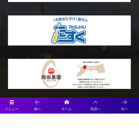
Official SNS
メニュー
前へ
ホーム
先頭へ
次へ