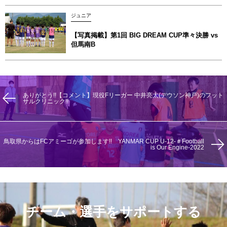
ジュニア
【写真掲載】第1回 BIG DREAM CUP準々決勝 vs
但馬南B
ありがとう!!【コメント】現役Fリーガー 中井亮太(デウソン神戸)のフット
サルクリニック!!
鳥取県からはFCアミーゴが参加します!! YANMAR CUP U-12-＃Football
is Our Engine-2022
チーム・選手をサポートする