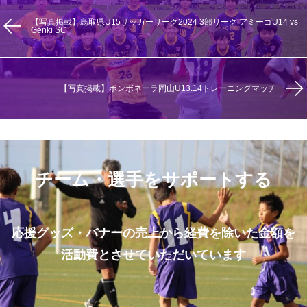
【写真掲載】鳥取県U15サッカーリーグ2024 3部リーグ アミーゴU14 vs
Genki SC
【写真掲載】ボンボネーラ岡山U13.14トレーニングマッチ
チーム・選手をサポートする
応援グッズ・バナーの売上から経費を除いた金額を
活動費とさせていただいています