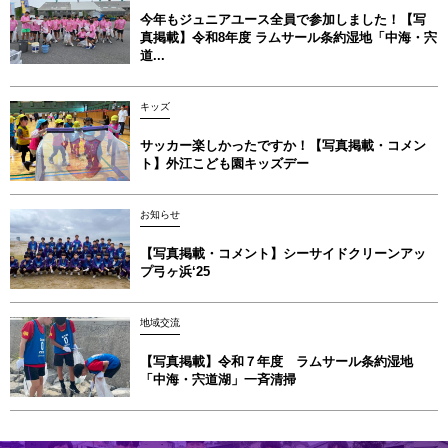
今年もジュニアユース全員で参加しました！【写
真掲載】令和8年度 ラムサール条約湿地「中海・宍
道...
キッズ
サッカー楽しかったですか！【写真掲載・コメン
ト】外江こども園キッズデー
お知らせ
【写真掲載・コメント】シーサイドクリーンアッ
プ弓ヶ浜‘25
地域交流
【写真掲載】令和７年度 ラムサール条約湿地
「中海・宍道湖」一斉清掃