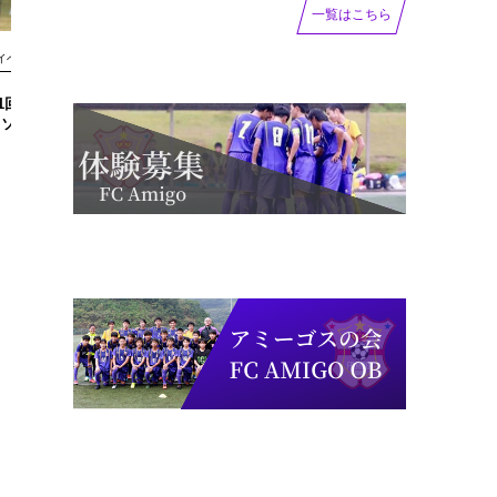
一覧はこちら
イベント
ジュニア
 BIG DREAM CUP
【写真掲載】第1回 BIG DREAM CUP
ラソンリーサ鳥取U13
準々決勝 vs但馬南B