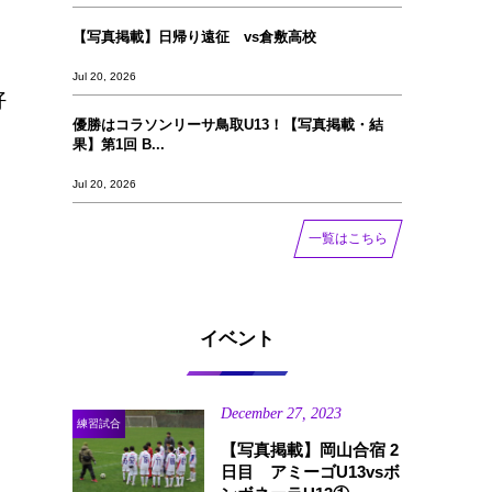
【写真掲載】日帰り遠征 vs倉敷高校
Jul 20, 2026
好
優勝はコラソンリーサ鳥取U13！【写真掲載‪‪‪︎︎・結
果】第1回 B...
Jul 20, 2026
一覧はこちら
イベント
December
27
,
2023
練習試合
【写真掲載】岡山合宿 2
日目 アミーゴU13vsボ