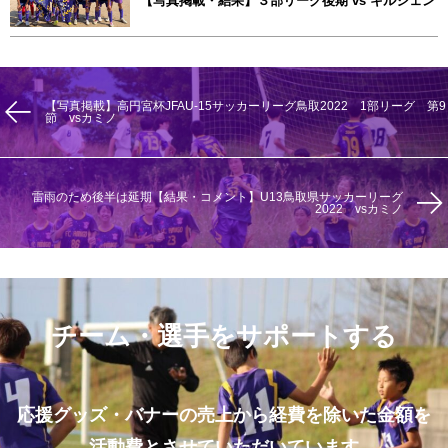
【写真掲載・結果】３部リーグ後期 vs キルシェン
【写真掲載】高円宮杯JFAU-15サッカーリーグ鳥取2022 1部リーグ 第9
節 vsカミノ
雷雨のため後半は延期【結果・コメント】U13鳥取県サッカーリーグ
2022 vsカミノ
チーム・選手をサポートする
応援グッズ・バナーの売上から経費を除いた金額を
活動費とさせていただいています