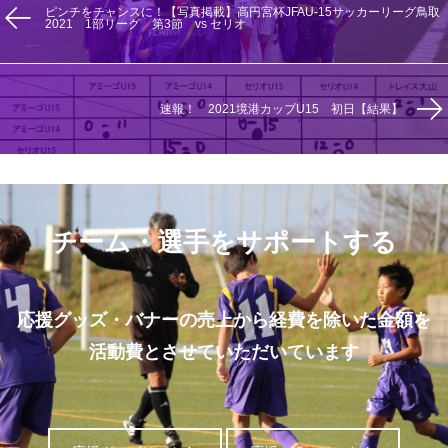
ピンチをチャンスに！【写真掲載】高円宮杯JFAU-15サッカーリーグ鳥取
2021 1部リーグ 第3節 vs セリオ
速報！ 2021境港カップU15 初日【結果】
チーム・選手をサポートする
応援グッズ・バナーの売上から経費を除いた金額を
活動費とさせていただいています