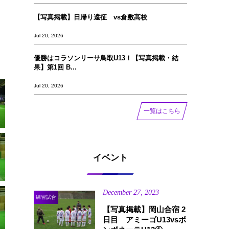
【写真掲載】日帰り遠征 vs倉敷高校
Jul 20, 2026
優勝はコラソンリーサ鳥取U13！【写真掲載‪‪‪︎︎・結
果】第1回 B...
Jul 20, 2026
一覧はこちら
イベント
December
27
,
2023
練習試合
【写真掲載】岡山合宿 2
日目 アミーゴU13vsボ