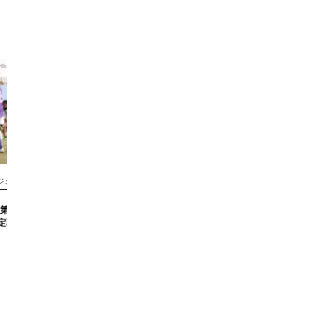
ジュニア
写真
1回 BIG DREAM
【写真掲載】第1回 BIG DREAM CUP
定戦 vsFCおろち
準決勝 vsコラソンリーサ鳥取U13