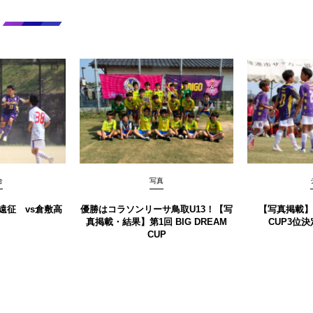
合
写真
遠征 vs倉敷高
優勝はコラソンリーサ鳥取U13！【写
【写真掲載】第
真掲載‪‪‪︎︎・結果】第1回 BIG DREAM
CUP3位決
CUP