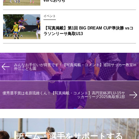
vsFCおろち
イベント
【写真掲載】第1回 BIG DREAM CUP準決勝 vsコ
ラソンリーサ鳥取U13
みんなお手伝いが得意です！【写真掲載・コメント】巡回サッカー教室in
外江こども園
優秀選手賞は名原琉維くん！【写真掲載・コメント】高円宮杯JFLU-15サ
ッカーリーグ2025鳥取県1部
チーム・選手をサポートする