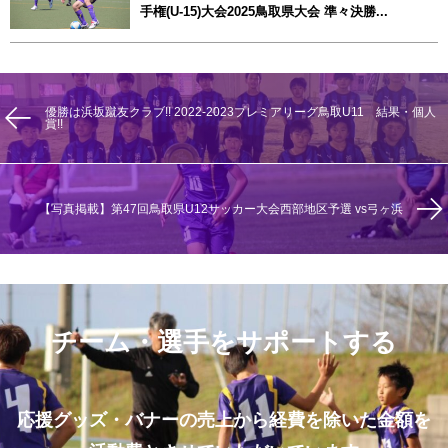
手権(U-15)大会2025鳥取県大会 準々決勝...
優勝は浜坂蹴友クラブ!! 2022-2023プレミアリーグ鳥取U11 結果・個人
賞!!
【写真掲載】第47回鳥取県U12サッカー大会西部地区予選 vs弓ヶ浜
チーム・選手をサポートする
応援グッズ・バナーの売上から経費を除いた金額を