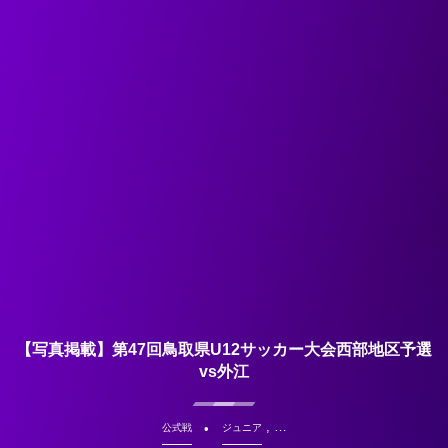
【写真掲載】第47回鳥取県U12サッカー大会西部地区予選
vs外江
, …
公式戦
ジュニア