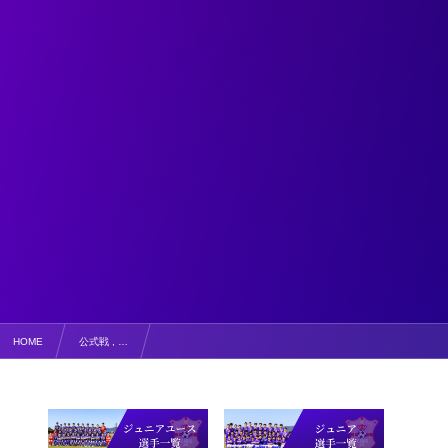
HOME
公式戦 , …
【写真掲載】第47回鳥取県U12サッカー大会西部地区予選 vs外江