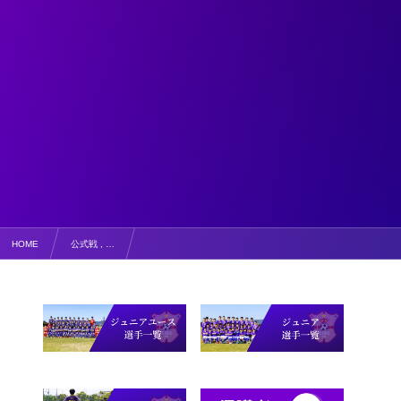
HOME
公式戦 , …
【写真掲載】第39回日本クラブユースサッカー選手権(U-15)大会2024鳥取県大会 2回戦 vsコ