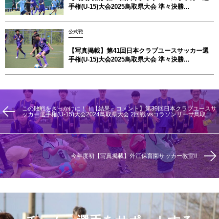
手権(U-15)大会2025鳥取県大会 準々決勝...
公式戦
【写真掲載】第41回日本クラブユースサッカー選
手権(U-15)大会2025鳥取県大会 準々決勝...
この敗戦をきっかけに！！【結果・コメント】第39回日本クラブユースサ
ッカー選手権(U-15)大会2024鳥取県大会 2回戦 vsコラソンリーサ鳥取
今年度初【写真掲載】外江保育園サッカー教室‼