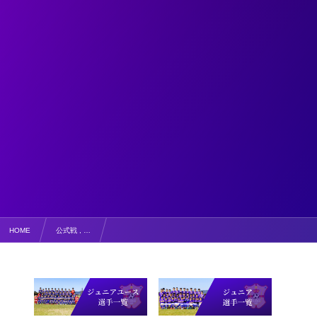
HOME
公式戦 , …
【写真掲載】高円宮杯全日本U-15サッカー選手権大会鳥取県大会 vs尚徳湊山加茂