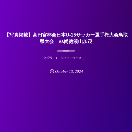
【写真掲載】高円宮杯全日本U-15サッカー選手権大会鳥取
県大会 vs尚徳湊山加茂
, …
公式戦
ジュニアユース
October
13
,
2024