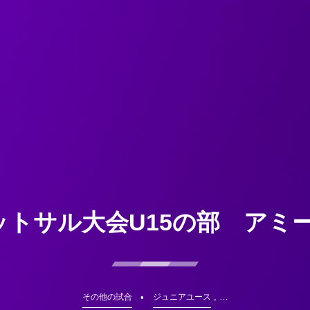
サル大会U15の部 アミーゴU
, …
その他の試合
ジュニアユース