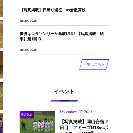
【写真掲載】日帰り遠征 vs倉敷高校
Jul 20, 2026
優勝はコラソンリーサ鳥取U13！【写真掲載‪‪‪︎︎・結
果】第1回 B...
Jul 20, 2026
一覧はこちら
イベント
December
27
,
2023
練習試合
【写真掲載】岡山合宿 2
日目 アミーゴU13vsボ