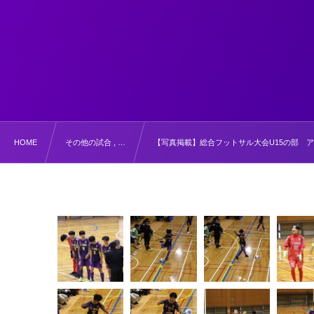
HOME
その他の試合 , …
【写真掲載】総合フットサル大会U15の部 アミー