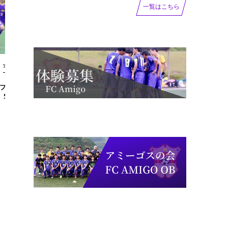
一覧はこちら
写真
その他の試合
フェス2日目 vs面影
【写真掲載】鳥フェス初日 vsフェ
SC
リスタスFC