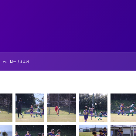
vs MセリオU14