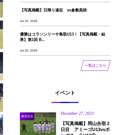
【写真掲載】日帰り遠征 vs倉敷高校
Jul 20, 2026
優勝はコラソンリーサ鳥取U13！【写真掲載‪‪‪︎︎・結
果】第1回 B...
Jul 20, 2026
一覧はこちら
イベント
December
27
,
2023
練習試合
【写真掲載】岡山合宿 2
日目 アミーゴU13vsボ