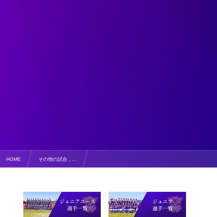
HOME
その他の試合 , …
【写真掲載】ローザスセレソンサマーフェスタU13 in三次 二日目 vsレノファ周南