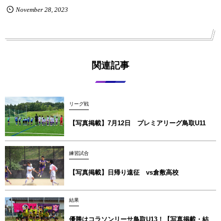
November
28
,
2023
関連記事
リーグ戦
【写真掲載】7月12日 プレミアリーグ鳥取U11
練習試合
【写真掲載】日帰り遠征 vs倉敷高校
結果
優勝はコラソンリーサ鳥取U13！【写真掲載‪‪‪︎︎・結