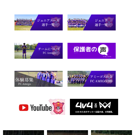
【写真掲載】第46回境港ジュニアサッカーフェスティバル U12二日目 vs福米西