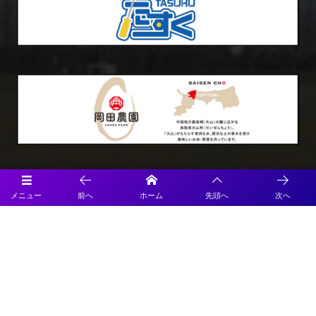
Official SNS
メニュー
前へ
ホーム
先頭へ
次へ