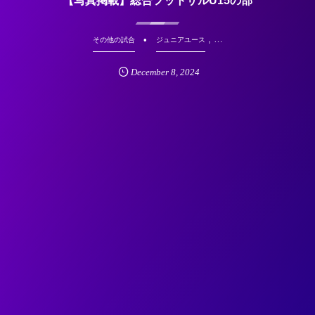
【写真掲載】総合フットサルU15の部
, …
その他の試合
ジュニアユース
December
8
,
2024