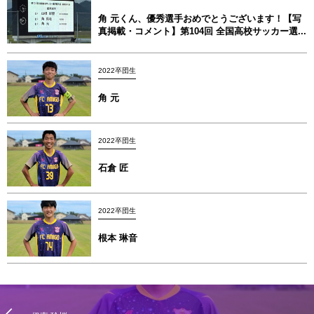
角 元くん、優秀選手おめでとうございます！【写
真掲載・コメント】第104回 全国高校サッカー選...
2022卒団生
角 元
2022卒団生
石倉 匠
2022卒団生
根本 琳音