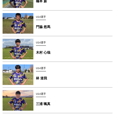
橋本 新
U14選手
門脇 悠馬
U14選手
木村 心哉
U14選手
林 道我
U14選手
三浦 颯真