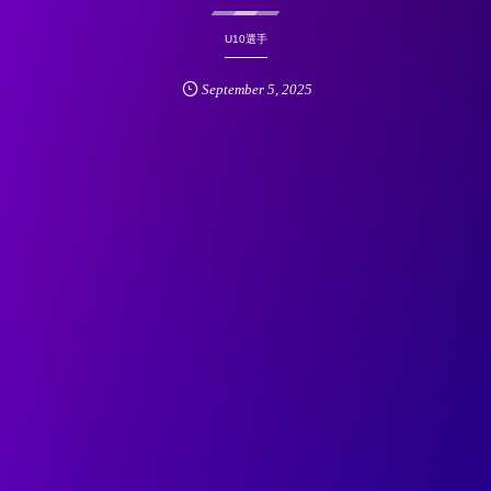
U10選手
September
5
,
2025