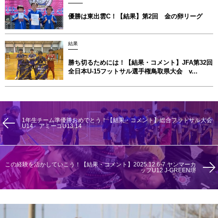
優勝は東出雲C！【結果】第2回 金の卵リーグ
結果
勝ち切るためには！【結果・コメント】JFA第32回
全日本U-15フットサル選手権鳥取県大会 v...
1年生チーム準優勝おめでとう！【結果・コメント】総合フットサル大会
U14 アミーゴU13.14
この経験を活かしていこう！【結果・コメント】2025.12.6-7 ヤンマーカ
ップU12 J-GREEN堺