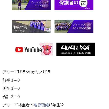
アミーゴU15 vs カミノU15
前半 1 – 0
後半 1 – 0
合計 2 – 0
アミーゴ得点者：
名原琉維
(3年生)2