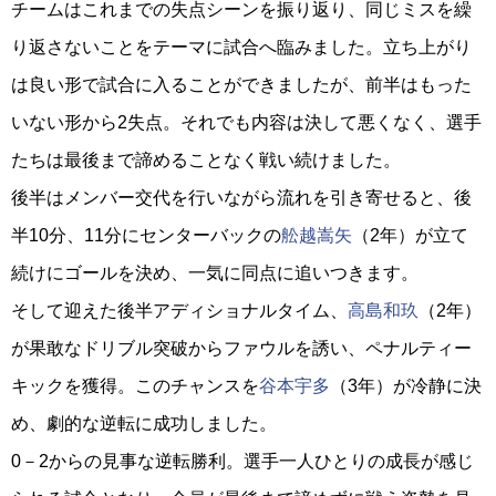
チームはこれまでの失点シーンを振り返り、同じミスを繰
り返さないことをテーマに試合へ臨みました。立ち上がり
は良い形で試合に入ることができましたが、前半はもった
いない形から2失点。それでも内容は決して悪くなく、選手
たちは最後まで諦めることなく戦い続けました。
後半はメンバー交代を行いながら流れを引き寄せると、後
半10分、11分にセンターバックの
舩越嵩矢
（2年）が立て
続けにゴールを決め、一気に同点に追いつきます。
そして迎えた後半アディショナルタイム、
高島和玖
（2年）
が果敢なドリブル突破からファウルを誘い、ペナルティー
キックを獲得。このチャンスを
谷本宇多
（3年）が冷静に決
め、劇的な逆転に成功しました。
0－2からの見事な逆転勝利。選手一人ひとりの成長が感じ