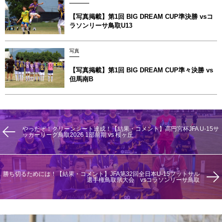
【写真掲載】第1回 BIG DREAM CUP準決勝 vsコ
ラソンリーサ鳥取U13
写真
【写真掲載】第1回 BIG DREAM CUP準々決勝 vs
但馬南B
やったぞ！クリーンシート達成！【結果・コメント】高円宮杯JFA U-15サ
ッカーリーグ鳥取2026 1部前期 vs 桜ヶ丘
勝ち切るためには！【結果・コメント】JFA第32回全日本U-15フットサル
選手権鳥取県大会 vsコラソンリーサ鳥取