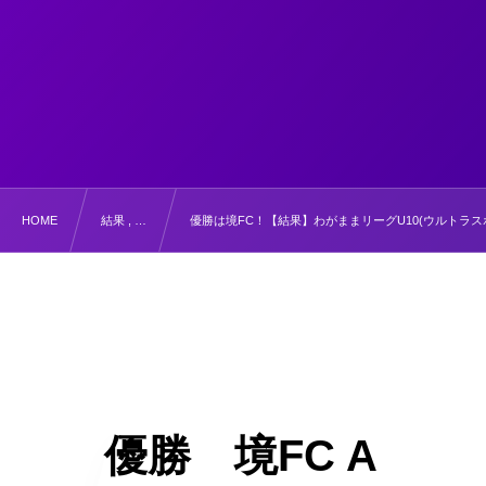
HOME
結果 , …
優勝は境FC！【結果】わがままリーグU10(ウルトラス
優勝 境FC A