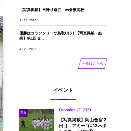
【写真掲載】日帰り遠征 vs倉敷高校
Jul 20, 2026
優勝はコラソンリーサ鳥取U13！【写真掲載‪‪‪︎︎・結
果】第1回 B...
Jul 20, 2026
一覧はこちら
イベント
December
27
,
2023
写真
【写真掲載】岡山合宿 2
日目 アミーゴU13vsボ