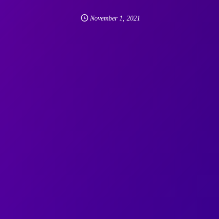
November
1
,
2021