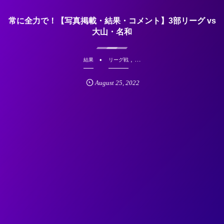
常に全力で！【写真掲載・結果・コメント】3部リーグ vs
大山・名和
, …
結果
リーグ戦
August
25
,
2022