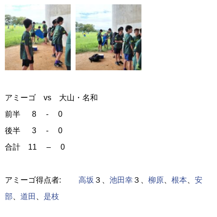
アミーゴ vs 大山・名和
前半 8 - 0
後半 3 - 0
合計 11 – 0
アミーゴ得点者:
高坂
３、
池田幸
３、
柳原
、
根本
、
安
部
、
道田
、
是枝