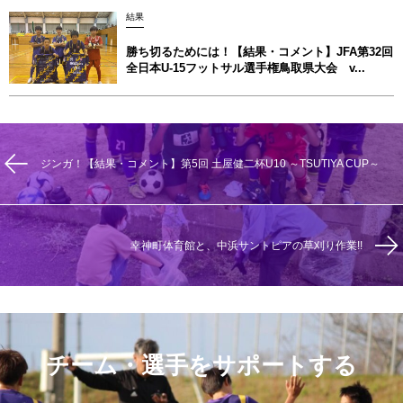
結果
勝ち切るためには！【結果・コメント】JFA第32回
全日本U-15フットサル選手権鳥取県大会 v...
ジンガ！【結果・コメント】第5回 土屋健二杯U10 ～TSUTIYA CUP～
幸神町体育館と、中浜サントピアの草刈り作業!!
チーム・選手をサポートする