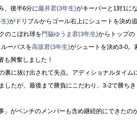
み、後半6分に
藤井君(3年生)
がキーパーと1対1に
生)
がドリブルからゴール右上にシュートを決め
ックのこぼれ球を
門脇ゆうま君(3年生)
からトップの
スルーパスを
高坂君(3年生)
がシュートを決め3-0。
者も興奮しました！
スの裏に抜け出されて失点。アディショナルタイム
ましたが、最後まで勝負にこだわり、3-2で勝ちき
事」がベンチのメンバーも含め継続的にできたの