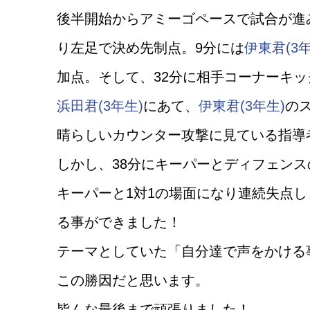
後半開始からアミーゴペースで試合が進
り左足で決め先制点。9分には
伊東君(3年
加点。そして、32分に相手コーナーキ
浜田君(3年生)
にあて、
伊東君(3年生)
の
晴らしいカウンター攻撃に見ている指導
しかし、38分にキーパーとディフェン
キーパーと1対1の場面になり連続失点し
る事ができました！
テーマとしていた「自分達で声をかける
この勝因だと思います。
皆んな最後まで頑張りました！