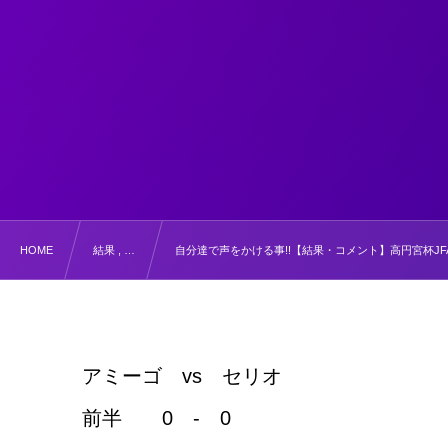
HOME
結果 , …
自分達で声をかける事!!【結果・コメント】高円宮杯JFA
アミーゴ vs セリオ
前半 0 - 0