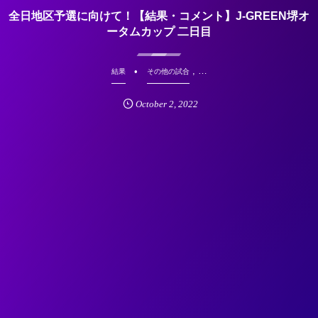
全日地区予選に向けて！【結果・コメント】J-GREEN堺オ
ータムカップ 二日目
, …
結果
その他の試合
October
2
,
2022