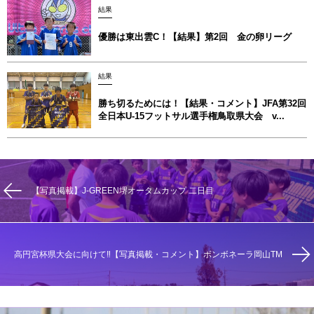
結果
優勝は東出雲C！【結果】第2回 金の卵リーグ
結果
勝ち切るためには！【結果・コメント】JFA第32回
全日本U-15フットサル選手権鳥取県大会 v...
【写真掲載】J-GREEN堺オータムカップ 二日目
高円宮杯県大会に向けて‼︎【写真掲載・コメント】ボンボネーラ岡山TM