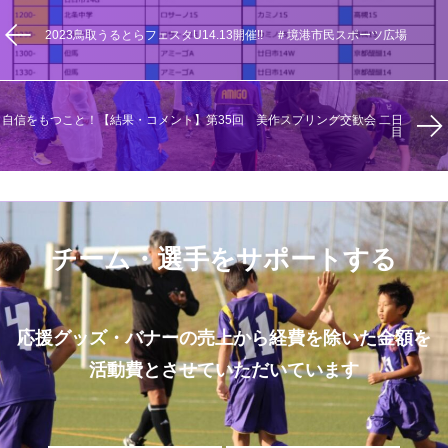
2023鳥取うるとらフェスタU14.13開催!! ＃境港市民スポーツ広場
自信をもつこと！【結果・コメント】第35回 美作スプリング交歓会 二日
目
チーム・選手をサポートする
応援グッズ・バナーの売上から経費を除いた金額を
活動費とさせていただいています