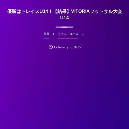
優勝はトレイスU14！【結果】VITORIAフットサル大会
U14
, …
結果
ジュニアユース
February
9
,
2025