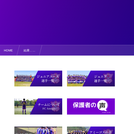
HOME
結果 , …
優勝はトレイスU14！【結果】VITORIAフットサル大会U14