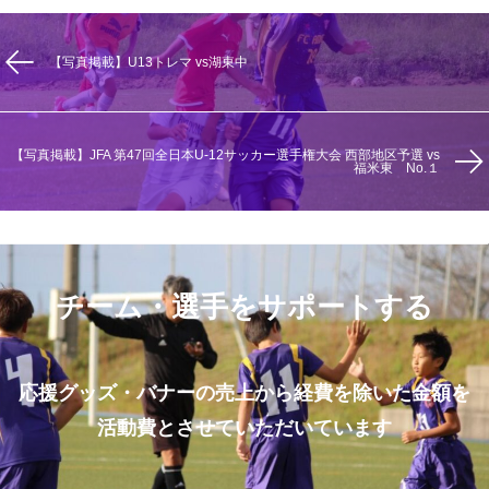
【写真掲載】U13トレマ vs湖東中
【写真掲載】JFA 第47回全日本U-12サッカー選手権大会 西部地区予選 vs
福米東 No.１
チーム・選手をサポートする
応援グッズ・バナーの売上から経費を除いた金額を
活動費とさせていただいています