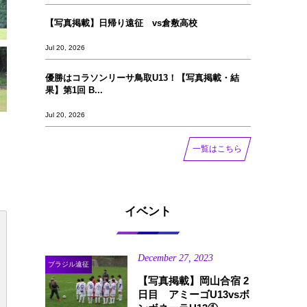
【写真掲載】日帰り遠征 vs倉敷高校
Jul 20, 2026
優勝はコラソンリーサ鳥取U13！【写真掲載‪‪‪︎︎・結
果】第1回 B...
Jul 20, 2026
一覧はこちら
イベント
December
27
,
2023
ブラジル遠征
【写真掲載】岡山合宿 2
日目 アミーゴU13vsボ