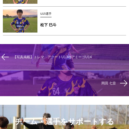
U15選手
松下 巳斗
【写真掲載】トレマ アクートU13vsアミーゴU14
岡田 七音
チーム・選手をサポートする