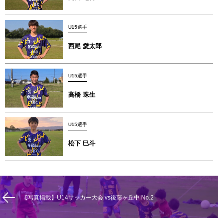
U15選手
西尾 愛太郎
U15選手
高橋 珠生
U15選手
松下 巳斗
【写真掲載】U14サッカー大会 vs後藤ヶ丘中 No.2