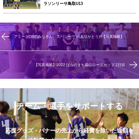
ラソンリーサ鳥取U13
アミーゴOBのみなさん、スパシーヴァ(ありがとう)!!【写真掲載】
【写真掲載】2022 ばらのまち福山ローズカップ 2日目
チーム・選手をサポートする
応援グッズ・バナーの売上から経費を除いた金額を