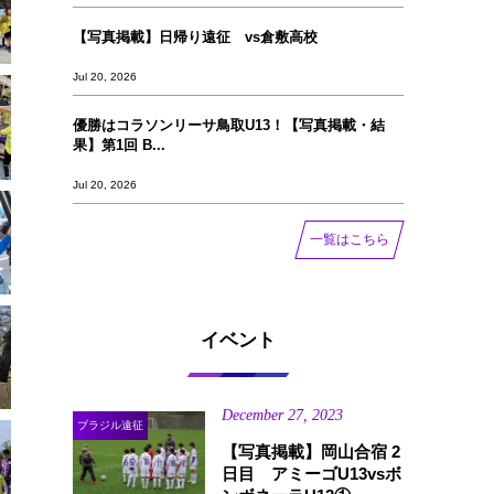
【写真掲載】日帰り遠征 vs倉敷高校
Jul 20, 2026
優勝はコラソンリーサ鳥取U13！【写真掲載‪‪‪︎︎・結
果】第1回 B...
Jul 20, 2026
一覧はこちら
イベント
December
27
,
2023
ブラジル遠征
【写真掲載】岡山合宿 2
日目 アミーゴU13vsボ