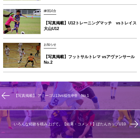
練習試合
【写真掲載】U12トレーニングマッチ vsトレイス
大山U12
お知らせ
【写真掲載】フットサルトレマ vsアヴァンサール
No.2
【写真掲載】 アミーゴU13vs福生中B No.1
いろんな経験を積み上げて。【結果・コメント】ぼたんカップU10