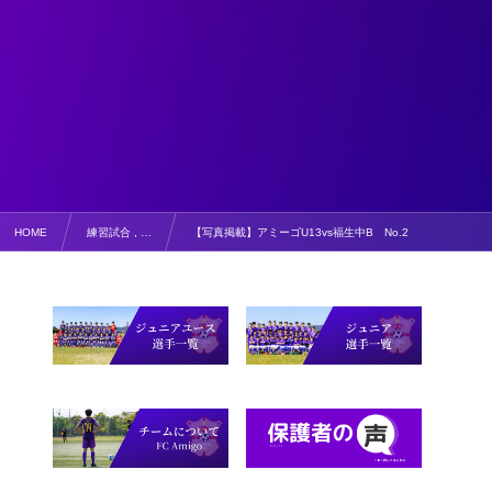
HOME
練習試合 , …
【写真掲載】アミーゴU13vs福生中B No.2